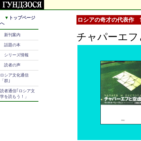
▼
トップページ
ロシアの奇才の代表作 
へ
チャパーエフ
新刊案内
話題の本
シリーズ情報
読者の声
ロシア文化通信
「群｣
読者通信｢ロシア文
学を読もう！」