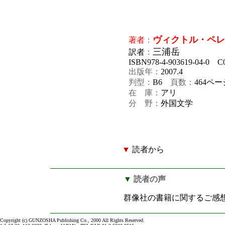
ヴィクトル・ペレ
著者
：
三浦岳
訳者
：
ISBN978-4-903619-04-0 C
出版年：
2007.4
判型：
B6
頁数：
464ペー
在 庫：
アリ
分 野：
外国文学
▼
読者から
▼
読者の声
群像社の書籍に関するご感
Copyright (c) GUNZOSHA Publishing Co., 2000 All Rights Reserved.