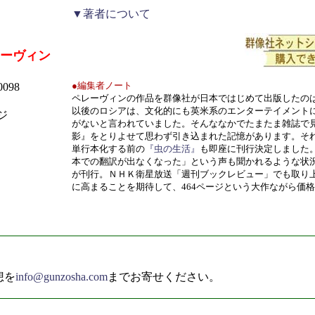
▼著者について
ーヴィン
●編集者ノート
0098
ペレーヴィンの作品を群像社が日本ではじめて出版したの
以後のロシアは、文化的にも英米系のエンターテイメント
ジ
がないと言われていました。そんななかでたまたま雑誌で
影』をとりよせて思わず引き込まれた記憶があります。そ
単行本化する前の
『虫の生活』
も即座に刊行決定しました
本での翻訳が出なくなった」という声も聞かれるような状
が刊行。ＮＨＫ衛星放送「週刊ブックレビュー」でも取り
に高まることを期待して、464ページという大作ながら価
想を
info@gunzosha.com
までお寄せください。