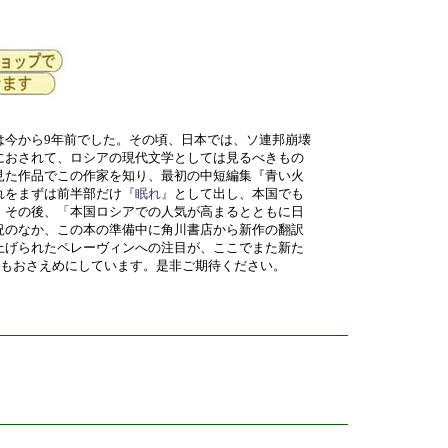
は今から9年前でした。その頃、日本では、ソ連邦崩壊
におされて、ロシアの現代文学としては見るべきもの
見た作品でこの作家を知り、最初の中短編集『青い火
れをまずは前半部だけ
『眠れ』
として出し、本国でも
。その後、「本国ロシアでの人気が高まるとともに日
況のなか、この本の準備中に角川書店から新作の翻訳
上げられたペレーヴィンへの注目が、ここでまた新た
格もおさえめにしています。是非ご期待ください。