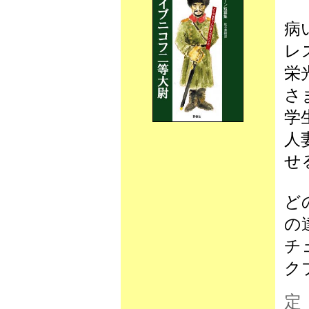
病
レ
栄
さ
学
人
せ
ど
の
チ
ク
定