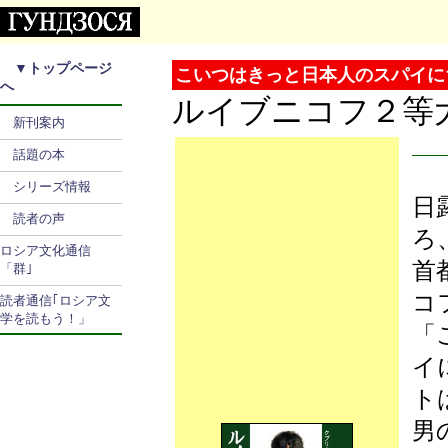
▼
トップページ
こいつはきっと日本人のスパイに
へ
ルイブニコフ２等
新刊案内
話題の本
シリーズ情報
日
読者の声
ろ
ロシア文化通信
首
「群｣
コ
読者通信｢ロシア文
学を読もう！」
「
イ
ト
男