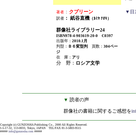
：
クプリーン
▼目
著者
： 紙谷直機
訳者
（ｶﾐﾔ ﾅｵｷ）
群像社ライブラリー24
ISBN978-4-903619-20-0 C0397
出版年：
2010.1月
判型：
Ｂ６変型判
頁数：
304
ペー
ジ
在 庫：
アリ
分 野：
ロシア文学
▼
読者の声
群像社の書籍に関するご感想を
i
Copyright (c) GUNZOSHA Publishing Co., 2000 All Rights Reserved.
1-5-17-32, 113-0033, Tokyo, JAPAN TEL/FAX 81-3-5803-9515
#####
info@gunzosha.com
#####