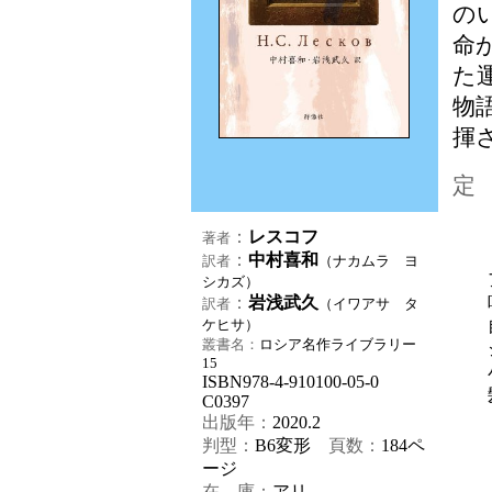
の
命
た
物
揮
定
：
レスコフ
著者
【
：
中村喜和
訳者
（ナカムラ ヨ
ア
シカズ）
：
岩浅武久
哨
訳者
（イワアサ タ
ケヒサ）
自
叢書名：
ロシア名作ライブラリー
ジ
15
小
ISBN978-4-910100-05-0
髪
C0397
出版年：
2020.2
判型：
B6変形
頁数：
184
ペ
ージ
在 庫：
アリ