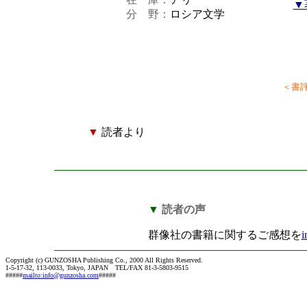
▼
分 野：
ロシア文学
＜書
▼
読者より
▼
読者の声
群像社の書籍に関するご感想を
i
Copyright (c) GUNZOSHA Publishing Co., 2000 All Rights Reserved.
1-5-17-32, 113-0033, Tokyo, JAPAN TEL/FAX 81-3-5803-9515
#####
mailto:info@gunzosha.com
#####