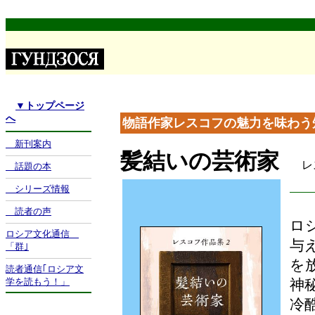
▼
トップページ
へ
物語作家レスコフの魅力を味わう
新刊案内
髪結いの芸術家
レ
話題の本
シリーズ情報
読者の声
ロ
ロシア文化通信
与
「群｣
を
読者通信｢ロシア文
学を読もう！」
神
冷