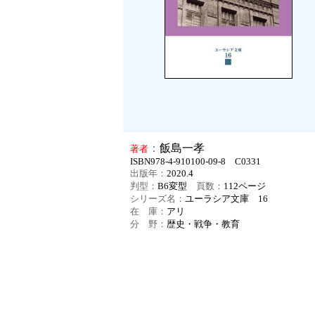
：
飯島一孝
著者
ISBN978-4-910100-09-8 C0331
出版年：
2020.4
判型：
B6変型
頁数：
112
ページ
シリーズ名：
ユーラシア文庫 16
在 庫：
アリ
分 野：
歴史・戦争・教育