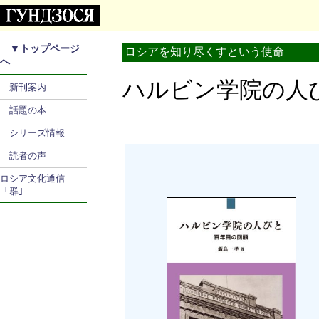
▼
トップページ
ロシアを知り尽くすという使命
へ
ハルビン学院の
新刊案内
話題の本
シリーズ情報
読者の声
ロシア文化通信
「群｣