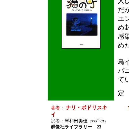
人
だ
エ
め
感
め
鳥
パ
て
定
ナリ・ポドリスキ
著者
：
イ
訳者：
津和田美佳
（ﾂﾜﾀﾞ ﾐｶ）
群像社ライブラリー 23