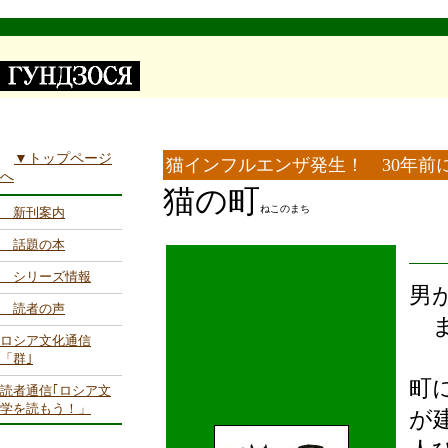
▼トップページ
猫インフルエンザ発生！ 30年前
へ
猫の町
ねこのまち
新刊案内
話題の本
シリーズ情報
男
読者の声
ま
ロシア文化通信
夜
「群｣
町
読者通信｢ロシア文
学を読もう！」
が