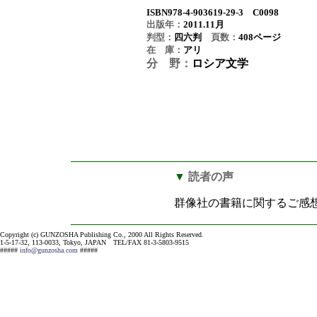
ISBN978-4-903619-29-3 C0098
出版年：
2011.11月
判型：
四六判
頁数：
408
ページ
在 庫：
アリ
分 野：
ロシア文学
▼
読者の声
群像社の書籍に関するご感
Copyright (c) GUNZOSHA Publishing Co., 2000 All Rights Reserved.
1-5-17-32, 113-0033, Tokyo, JAPAN TEL/FAX 81-3-5803-9515
#####
info@gunzosha.com
#####