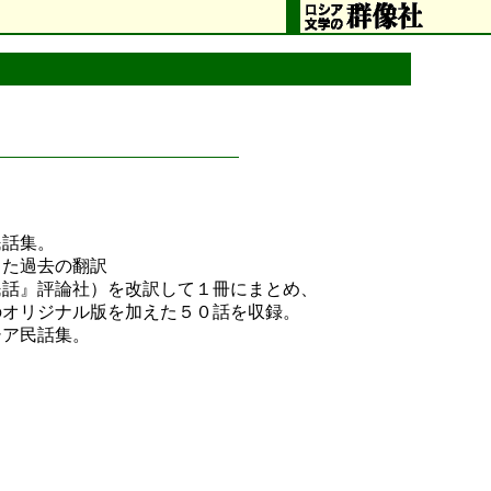
民話集。
った過去の翻訳
民話』評論社）を改訳して１冊にまとめ、
のオリジナル版を加えた５０話を収録。
シア民話集。