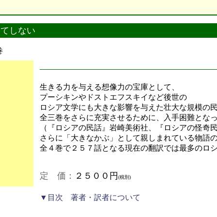
果てしない
巻
生きる力を与える想像力の宝庫として、
プーシキンやドストエフスキイなど後世の
ロシア文学にも大きな影響を与えた壮大な規模の
全三巻をさらに充実させるために、入手困難とな
（『ロシアの民話』岩崎美術社、『ロシアの怪奇
さらに「大きなかぶ」として親しまれている物語
全４巻で２５７話となる現在の翻訳では最多のロ
定 価：
２５００円
(税別)
▼目次 著者・訳者について