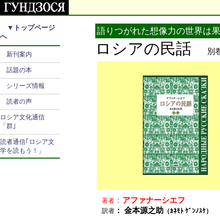
▼
トップページ
語りつがれた想像力の世界は
へ
ロシアの民話
別
新刊案内
話題の本
シリーズ情報
読者の声
ロシア文化通信
「群｣
読者通信｢ロシア文
学を読もう！」
：
アファナーシエフ
著者
： 金本源之助
訳者
（ｶﾈﾓﾄ ｹﾞﾝﾉｽｹ）