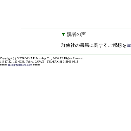
▼
読者の声
群像社の書籍に関するご感想を
i
Copyright (c) GUNZOSHA Publishing Co., 2000 All Rights Reserved.
1-5-17-32, 113-0033, Tokyo, JAPAN TEL/FAX 81-3-5803-9515
#####
info@gunzosha.com
#####