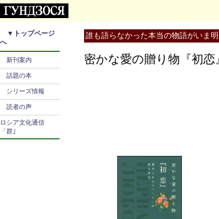
▼
トップページ
誰も語らなかった本当の物語がいま明
へ
密かな愛の贈り物『初
新刊案内
話題の本
シリーズ情報
読者の声
ロシア文化通信
「群｣