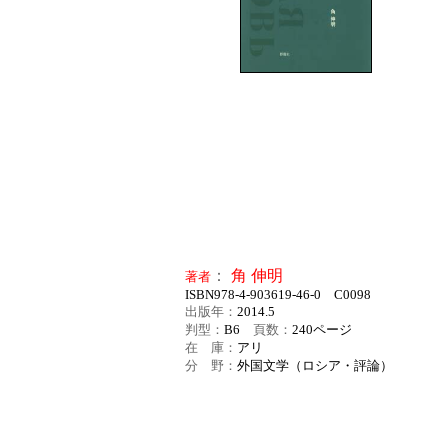
：
角 伸明
著者
ISBN978-4-903619-46-0 C0098
出版年：
2014.5
判型：
B6
頁数：
240
ページ
在 庫：
アリ
分 野：
外国文学（ロシア・評論）