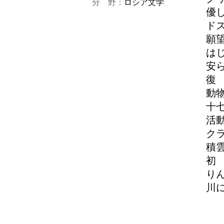
分 野：
ロシア文学
優
ド
願
は
安
復
動
十
活
ク
積
初
り
川
あ