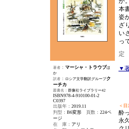
か
本
姿
ざ
い
っ
定
：
マーシャ・トラウブ
▼
著者
ほ
か
：
ク
訳者
ロシア文学翻訳グループ
ーチカ
叢書名：
群像社ライブラリー42
ISBN978-4-910100-01-2
C0397
＜目
出版年：
2019.11
酔
判型：
B6変形
頁数：
224
ペ
ージ
永
在 庫：
アリ
ク