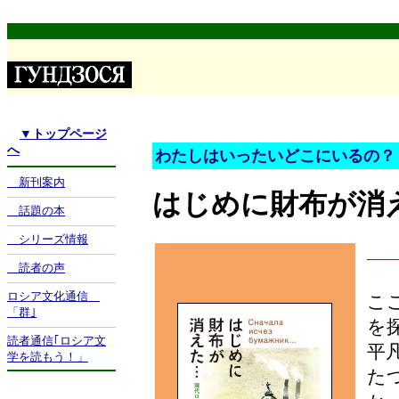
▼
トップページ
へ
わたしはいったいどこにいるの？
新刊案内
はじめに財布が
話題の本
シリーズ情報
読者の声
ロシア文化通信
こ
「群｣
を
読者通信｢ロシア文
平
学を読もう！」
た