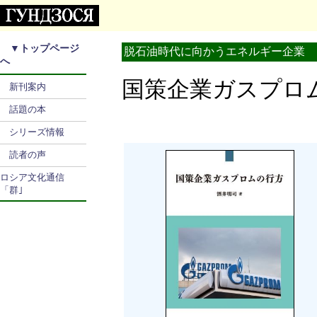
▼
トップページ
脱石油時代に向かうエネルギー企業
へ
国策企業ガスプ
新刊案内
話題の本
シリーズ情報
読者の声
ロシア文化通信
「群｣