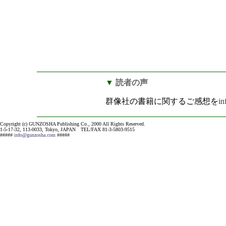
▼
読者の声
群像社の書籍に関するご感想を
i
Copyright (c) GUNZOSHA Publishing Co., 2000 All Rights Reserved.
1-5-17-32, 113-0033, Tokyo, JAPAN TEL/FAX 81-3-5803-9515
#####
info@gunzosha.com
#####