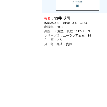
：
酒井 明司
著者
ISBN978-4-910100-03-6 C0333
出版年：
2019.12
判型：
B6変型
頁数：
112
ページ
シリーズ名：
ユーラシア文庫 14
在 庫：
アリ
分 野：
経済・資源