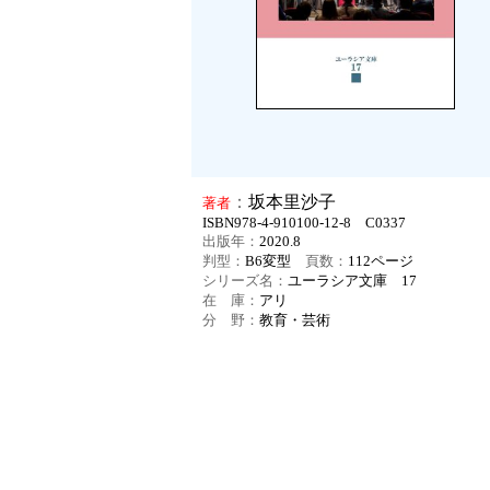
：
坂本里沙子
著者
ISBN978-4-910100-12-8 C0337
出版年：
2020.8
判型：
B6変型
頁数：
112
ページ
シリーズ名：
ユーラシア文庫 17
在 庫：
アリ
分 野：
教育・芸術