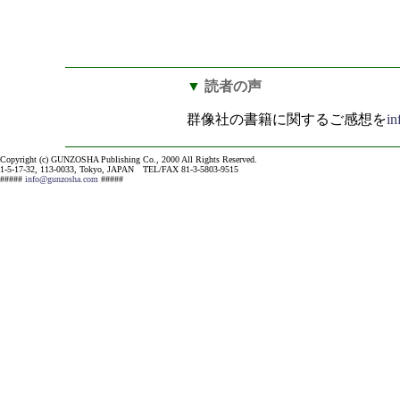
▼
読者の声
群像社の書籍に関するご感想を
i
Copyright (c) GUNZOSHA Publishing Co., 2000 All Rights Reserved.
1-5-17-32, 113-0033, Tokyo, JAPAN TEL/FAX 81-3-5803-9515
#####
info@gunzosha.com
#####