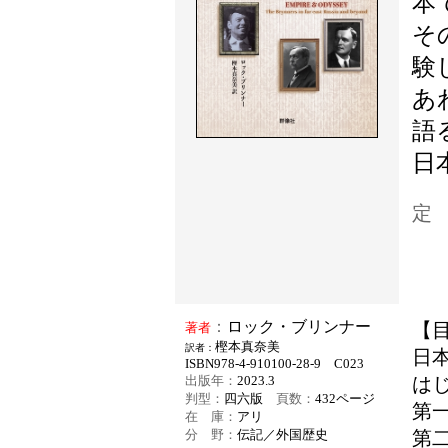
本
そ
験
あ
語
日
定
：
ロック・ブリンナー
著者
【
樫本真奈美
訳者：
日
ISBN978-4-910100-28-9 C023
出版年：
2023.3
は
判型：
四六版
頁数：
432
ページ
第
在 庫：
アリ
分 野：
伝記／外国歴史
第