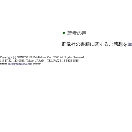
▼
読者の声
群像社の書籍に関するご感想を
i
Copyright (c) GUNZOSHA Publishing Co., 2000 All Rights Reserved.
1-5-17-32, 113-0033, Tokyo, JAPAN TEL/FAX 81-3-5803-9515
#####
info@gunzosha.com
#####