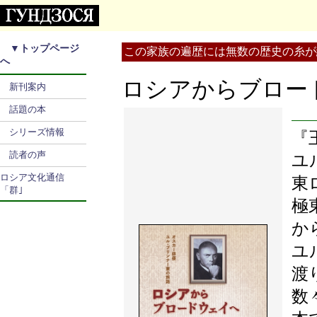
▼
トップページ
この家族の遍歴には無数の歴史の糸が
へ
ロシアからブロ
新刊案内
話題の本
シリーズ情報
『
読者の声
ユ
ロシア文化通信
東
「群｣
極
か
ユ
渡
数