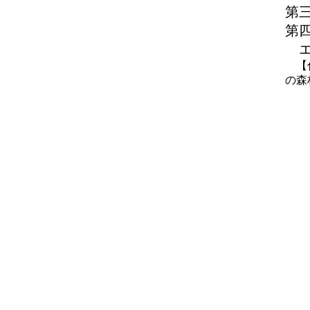
第
第
エ
【付
の森