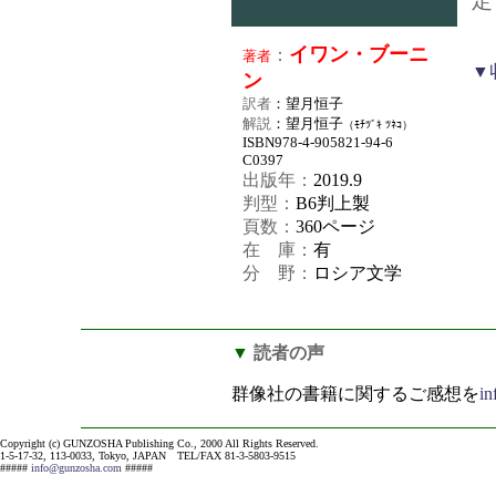
定
イワン・ブーニ
：
著者
▼
ン
訳者
：望月恒子
解説
：望月恒子
（ﾓﾁﾂﾞｷ ﾂﾈｺ）
ISBN978-4-905821-94-6
C0397
出版年：
2019.9
判型：
B6判上製
頁数：
360ページ
在 庫：
有
分 野：
ロシア文学
▼
読者の声
群像社の書籍に関するご感想を
i
Copyright (c) GUNZOSHA Publishing Co., 2000 All Rights Reserved.
1-5-17-32, 113-0033, Tokyo, JAPAN TEL/FAX 81-3-5803-9515
#####
info@gunzosha.com
#####