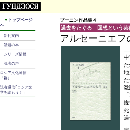
▼
トップページ
ブーニン作品集４
へ
過去をたぐる 回想という芸
アルセーニエフ
新刊案内
話題の本
シリーズ情報
中
読者の声
た
地
ロシア文化通信
「群｣
た
激
読者通信｢ロシア文
学を読もう！」
「
鋭
死
過