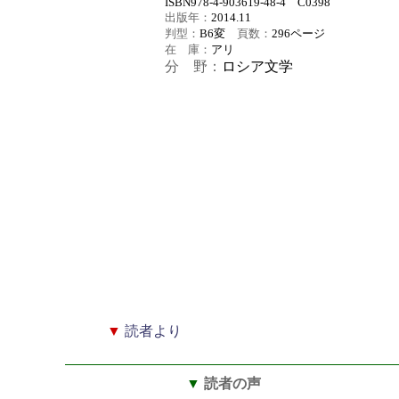
ISBN978-4-903619-48-4 C0398
出版年：
2014.11
判型：
B6変
頁数：
296
ページ
在 庫：
アリ
分 野：
ロシア文学
▼
読者より
▼
読者の声