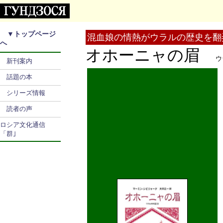
▼
トップページ
混血娘の情熱がウラルの歴史を翻
へ
オホーニャの眉
ウ
新刊案内
話題の本
シリーズ情報
読者の声
ロシア文化通信
「群｣