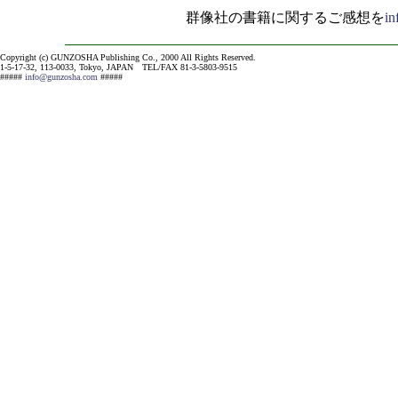
群像社の書籍に関するご感想を
i
Copyright (c) GUNZOSHA Publishing Co., 2000 All Rights Reserved.
1-5-17-32, 113-0033, Tokyo, JAPAN TEL/FAX 81-3-5803-9515
#####
info@gunzosha.com
#####