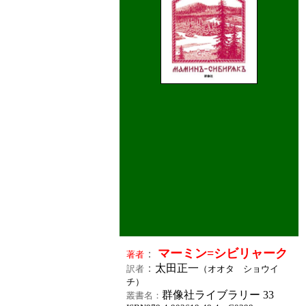
マーミン=シビリャーク
：
著者
：
太田正一
訳者
（オオタ ショウイ
チ）
群像社ライブラリー 33
叢書名：